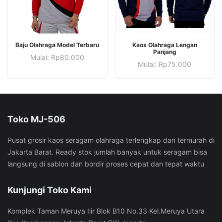
diambil
diambil
halaman
halaman
di
di
produk
produk
halaman
halaman
produk
Produk
produk
Produk
PILIH OPSI
PILIH OPSI
Baju Olahraga Model Terbaru
Kaos Olahraga Lengan
ini
ini
Panjang
Produk
Mulai:
Rp
80.000
Produk
memiliki
memiliki
Mulai:
Rp
75.000
ini
ini
beberapa
beberapa
memiliki
memiliki
varian.
varian.
beberapa
beberapa
Pilihan
Pilihan
varian.
varian.
ini
ini
Pilihan
Toko MJ-506
Pilihan
dapat
dapat
ini
ini
diambil
diambil
dapat
Pusat grosir kaos seragam olahraga terlengkap dan termurah di
dapat
di
di
diambil
Jakarta Barat. Ready stok jumlah banyak untuk seragam bisa
diambil
halaman
halaman
di
langsung di sablon dan bordir proses cepat dan tepat waktu
di
produk
produk
halaman
halaman
produk
Kunjungi Toko Kami
produk
Komplek Taman Meruya Ilir Blok B10 No.33 Kel.Meruya Utara